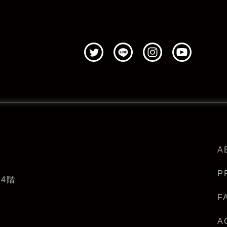
A
P
・4階
F
A