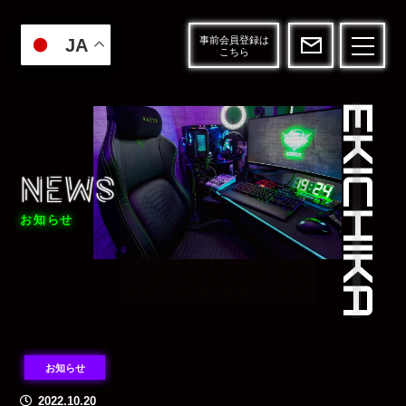
事前会員登録は
JA
こちら
EKICHIKA
NEWS
NEWS
NEWS
NEWS
お知らせ
お知らせ
2022.10.20